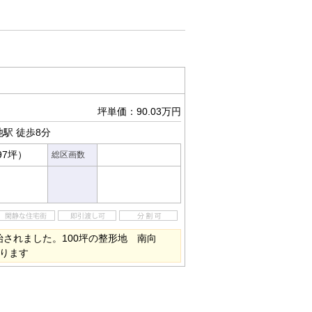
坪単価：90.03万円
池駅
徒歩8分
97坪）
総区画数
始されました。100坪の整形地 南向
あります