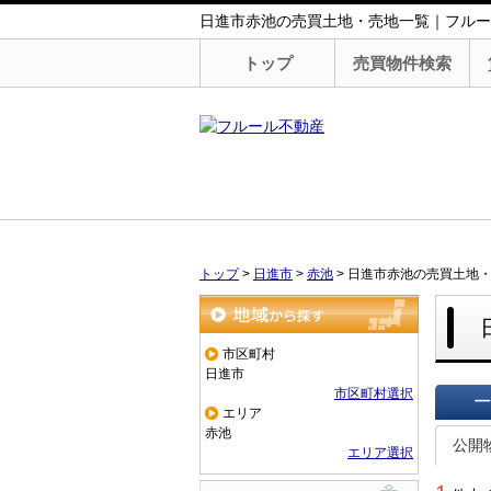
日進市赤池の売買土地・売地一覧｜フルー
トップ
売買物件検索
トップ
>
日進市
>
赤池
>
日進市赤池の売買土地
地域から探す
市区町村
日進市
市区町村選択
エリア
一覧で
赤池
公開
エリア選択