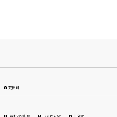
荒田町
瑞穂区役所駅
いりなか駅
川名駅