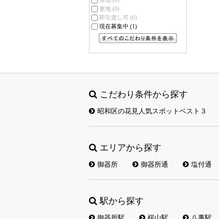
角地
(0)
更地
(0)
即引渡し可
(0)
現在募集中
(1)
すべてのこだわり条件を見る
こだわり条件から探す
昭和区の花見人気スポットベスト３
エリアから探す
御器所
御器所通
塩付通
駅から探す
御器所駅
桜山駅
八事駅