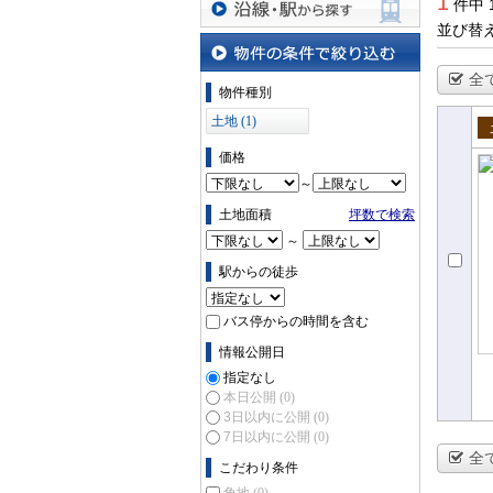
1
件中 
並び替
沿線・駅から探す
全
物件の条件で絞り込む
物件種別
土地 (1)
売
価格
～
土地面積
坪数で検索
～
駅からの徒歩
バス停からの時間を含む
情報公開日
指定なし
本日公開
(0)
3日以内に公開
(0)
7日以内に公開
(0)
全
こだわり条件