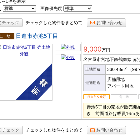
1～1件を表示
え
画像優先度
てチェック
チェックした物件をまとめて
お問い合わせ
日進市赤池5丁目
土地
9,000
万円
名古屋市営地下鉄鶴舞線 赤
2
330.48m
（99.
土地面積
店舗用地
最適用途
アパート用地
赤池5丁目の売地が販売開
き 前面道路は幅員16ｍ
てチェック
チェックした物件をまとめて
お問い合わせ