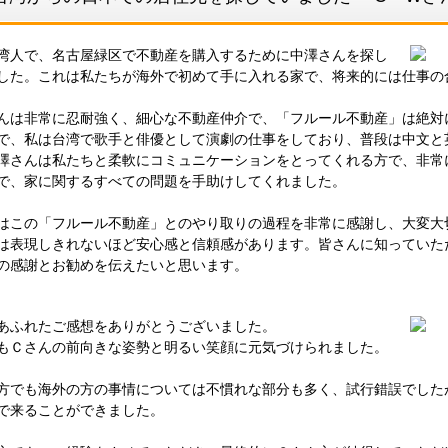
湾人で、名古屋緑区で不動産を購入するために中澤さんを探し
した。これは私たちが海外で初めて手に入れる家で、将来的には仕事の
んは非常に忍耐強く、細心な不動産仲介で、「フルール不動産」は絶対
で、私は台湾で歌手と俳優として演劇の仕事をしており、普段は中文と
澤さんは私たちと柔軟にコミュニケーションをとってくれる方で、非常
で、家に関するすべての問題を手助けしてくれました。
はこの「フルール不動産」とのやり取りの過程を非常に感謝し、大変大
は表現しきれないほど安心感と信頼感があります。皆さんに知っていた
の感謝とお勧めを伝えたいと思います。
あふれたご感想をありがとうございました。
もＣさんの前向きな姿勢と明るい笑顔に元気づけられました。
方でも海外の方の事情については不慣れな部分も多く、試行錯誤でした
で来ることができました。