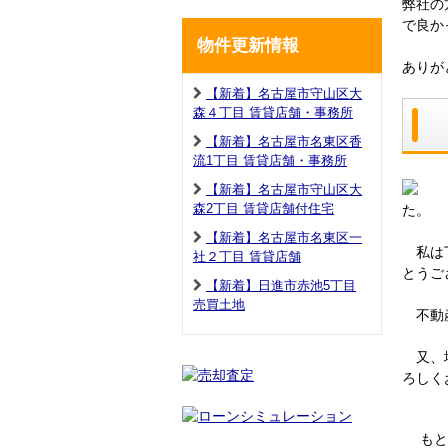
弊社の
で良か
物件更新情報
ありが
【新着】名古屋市守山区大
森４丁目 賃貸店舗・事務所
【新着】名古屋市名東区香
流1丁目 賃貸店舗・事務所
【新着】名古屋市守山区大
森2丁目 賃貸店舗付住宅
た。
【新着】名古屋市名東区一
私は丁
社２丁目 賃貸店舗
とうご
【新着】日進市赤池5丁目
売買土地
不動産
又、地
ろしく
もとも