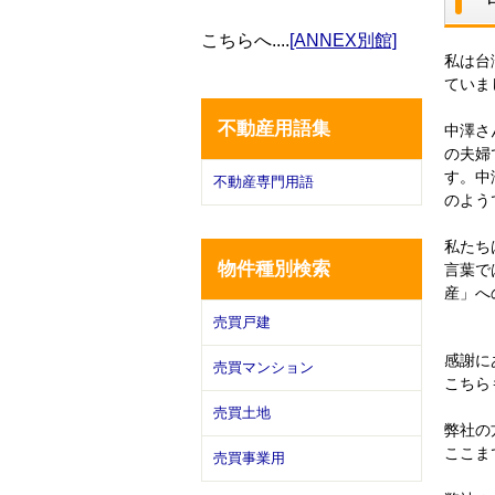
こちらへ
....
[ANNEX別館]
私は台
ていま
不動産用語集
中澤さ
の夫婦
す。中
不動産専門用語
のよう
私たち
物件種別検索
言葉で
産」へ
売買戸建
感謝に
売買マンション
こちら
売買土地
弊社の
ここま
売買事業用