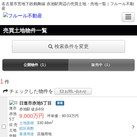
名古屋市営地下鉄鶴舞線 赤池駅周辺の売買土地・売地一覧｜フルール不動
産
売買土地物件一覧
検索条件を変更
公開物件（1）
販売中（1）
1
件
チェックした物件を
お問い合わせ
日進市赤池5丁目
新着
赤池駅
徒歩8分
9,000万円
坪単価：90.03万円
2
土地面積
330.48m
総区画数
最適用途
店舗用地