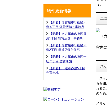
う。
物件更新情報
エ
【新着】名古屋市守山区大
森４丁目 賃貸店舗・事務所
【新着】名古屋市名東区香
エコ
流1丁目 賃貸店舗・事務所
【新着】名古屋市守山区大
室内
森2丁目 賃貸店舗付住宅
【新着】名古屋市名東区一
社２丁目 賃貸店舗
ス
【新着】日進市赤池5丁目
売買土地
「スケ
る骨組
れるこ
のため
メリッ