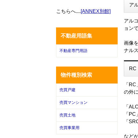
ア
こちらへ
....
[ANNEX別館]
アル
ョン
不動産用語集
画像
ナル
不動産専門用語
RC
物件種別検索
「RC
売買戸建
の外
売買マンション
「ALC
「PC
売買土地
「SRC
売買事業用
など