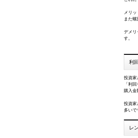
メリッ
また螺
デメリ
す。
利
投資家
「利回
購入金
投資家
多いで
レ