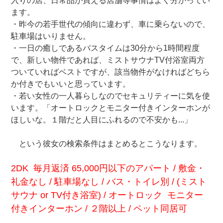
入りの店、日常品が買える店舗等事情はよく分かってい
ます。
・昨今の若手世代の傾向に違わず、車に乗らないので、
駐車場はいりません。
・一日の癒しであるバスタイムは30分から1時間程度
で、新しい物件であれば、ミストサウナTV付浴室両方
ついていればベストですが、該当物件がなければどちら
か付きでもいいと思っています。
・若い女性の一人暮らしなのでセキュリティーに気を使
います。「オートロックとモニター付きインターホンが
ほしいな。１階だと人目にふれるので不安かも...」
という彼女の検索条件はまとめるとこうなります。
2DK 毎月返済 65,000円以下のアパート / 敷金・
礼金なし / 駐車場なし / バス・トイレ別 / (ミスト
サウナ or TV付き浴室) / オートロック モニター
付きインターホン / ２階以上 / ペット同居可